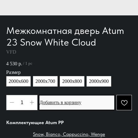
Межкомнатная дверь Atum
23 Snow White Cloud
VFD
4 530
р.
/
1 pc
Размер
2000х600
2000х700
2000х800
2000х900
Добавить в корзину
Комплектующие Atum PР
Snow, Bianco, Cappuccino, Wenge