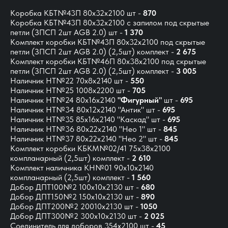
Коробка КБТ№43П 80х32х2100 шт -
870
Коробка КБТ№43П 80х32х2100 с запилом под скрытые
петли (ЗПСП 2шт AGB 2.0) шт -
1 370
Комплект коробки КБТ№43П 80x32x2100 под скрытые
петли (ЗПСП 2шт AGB 2.0)
(2,5шт) комплект -
2 675
Комплект коробки КБТ№46П 80x38x2100 под скрытые
петли (ЗПСП 2шт AGB 2.0) (2,5шт) комплект -
3 005
Наличник НТ№22 70х8х2140 шт -
550
Наличник НТ№25 1008х2200 шт -
705
Наличник НТ№24 80х16х2140
"Фигурный"
шт -
695
Наличник НТ№34 80х12х2140 "Антик" шт -
695
Наличник НТ№35 85х16х2140 "Каскад" шт -
695
Наличник НТ№36 80х22х2140 "Нео 1" шт -
845
Наличник НТ№37 80х22х2140 "Нео 2" шт -
845
Комплект коробки КБКМ№02/41 75х38х2100
компланарный (2,5шт) комплект -
2 610
Комплект наличника КН№01 90х10х2140
компланарный (2,5шт) комплект -
1 560
Добор ДПТ100№2 100х10х2130 шт -
680
Добор ДПТ150№2 150х10х2130 шт -
890
Добор ДПТ200№2 20010х2130 шт -
1050
Добор ДПТ300№2 300х10х2130 шт -
2 025
Соединитель для доборов 354х2100 шт -
45