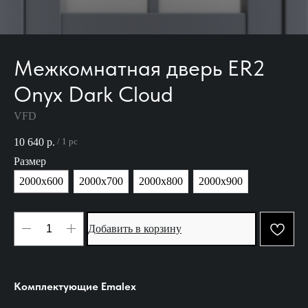
Межкомнатная дверь ER2
Onyx Dark Cloud
VFD
10 640
р.
/
1 pc
Размер
2000х600
2000х700
2000х800
2000х900
Добавить в корзину
Комплектующие Emalex