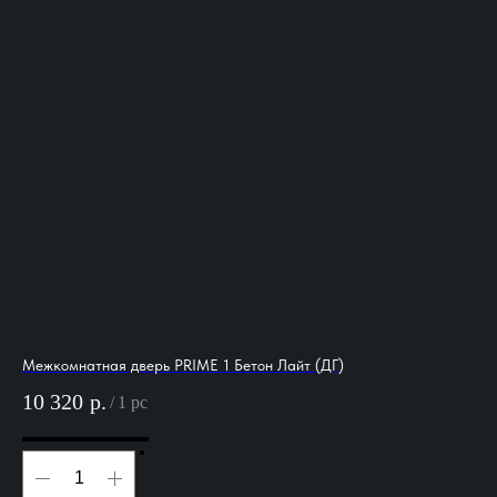
Межкомнатная дверь PRIME 1 Бетон Лайт (ДГ)
Ме
10 320
р.
7 
/
1 pc