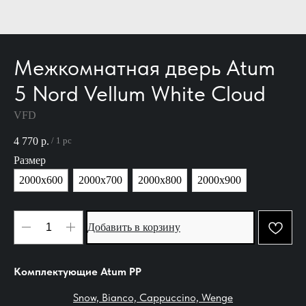
Межкомнатная дверь Atum
5 Nord Vellum White Cloud
VFD
4 770
р.
/
1 pc
Размер
2000х600
2000х700
2000х800
2000х900
Добавить в корзину
Комплектующие Atum PР
Snow, Bianco, Cappuccino, Wenge