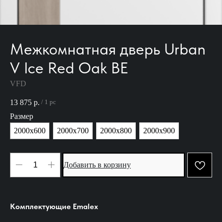
Межкомнатная дверь Urban
V Ice Red Oak BE
VFD
13 875
р.
/
1 pc
Размер
2000х600
2000х700
2000х800
2000х900
Добавить в корзину
Комплектующие Emalex