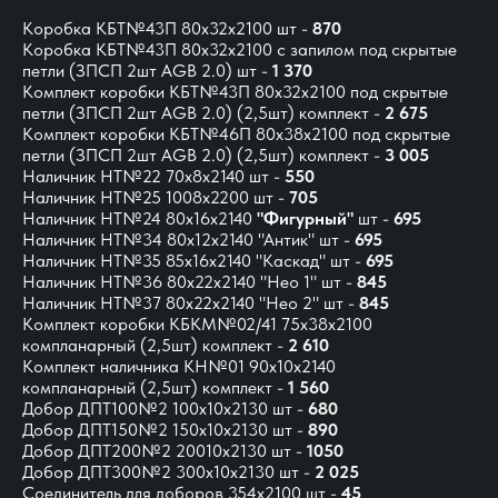
Коробка КБТ№43П 80х32х2100 шт -
870
Коробка КБТ№43П 80х32х2100 с запилом под скрытые
петли (ЗПСП 2шт AGB 2.0) шт -
1 370
Комплект коробки КБТ№43П 80x32x2100 под скрытые
петли (ЗПСП 2шт AGB 2.0)
(2,5шт) комплект -
2 675
Комплект коробки КБТ№46П 80x38x2100 под скрытые
петли (ЗПСП 2шт AGB 2.0) (2,5шт) комплект -
3 005
Наличник НТ№22 70х8х2140 шт -
550
Наличник НТ№25 1008х2200 шт -
705
Наличник НТ№24 80х16х2140
"Фигурный"
шт -
695
Наличник НТ№34 80х12х2140 "Антик" шт -
695
Наличник НТ№35 85х16х2140 "Каскад" шт -
695
Наличник НТ№36 80х22х2140 "Нео 1" шт -
845
Наличник НТ№37 80х22х2140 "Нео 2" шт -
845
Комплект коробки КБКМ№02/41 75х38х2100
компланарный (2,5шт) комплект -
2 610
Комплект наличника КН№01 90х10х2140
компланарный (2,5шт) комплект -
1 560
Добор ДПТ100№2 100х10х2130 шт -
680
Добор ДПТ150№2 150х10х2130 шт -
890
Добор ДПТ200№2 20010х2130 шт -
1050
Добор ДПТ300№2 300х10х2130 шт -
2 025
Соединитель для доборов 354х2100 шт -
45