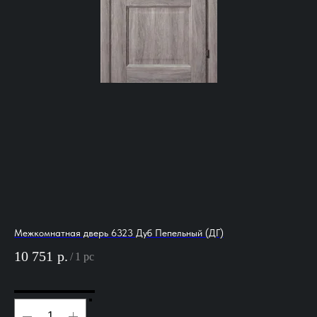
Межкомнатная дверь 6323 Дуб Пепельный (ДГ)
Ме
10 751
р.
15
/
1 pc