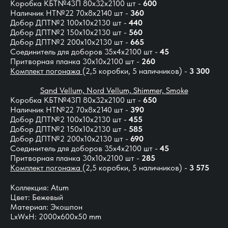
Коробка КБТ№43П 80х32х2100 шт -
600
Наличник НТ№22 70х8х2140 шт -
360
Добор ДПТ№2 100х10х2130 шт -
440
Добор ДПТ№2 150х10х2130 шт -
560
Добор ДПТ№2 200х10х2130 шт -
665
Соединитель для доборов 35х4х2100 шт -
45
Притворная планка 30х10х2100 шт -
260
Комплект погонажа
(2,5 коробки, 5 наличников) -
3 300
Sand Vellum, Nord Vellum, Shimmer, Smoke
Коробка КБТ№43П 80х32х2100 шт -
650
Наличник НТ№22 70х8х2140 шт -
390
Добор ДПТ№2 100х10х2130 шт -
455
Добор ДПТ№2 150х10х2130 шт -
585
Добор ДПТ№2 200х10х2130 шт -
690
Соединитель для доборов 35х4х2100 шт -
45
Притворная планка 30х10х2100 шт -
285
Комплект погонажа
(2,5 коробки, 5 наличников) -
3 575
Коллекция: Atum
Цвет: Бежевый
Материал: Экошпон
LxWxH: 2000x600x50 mm