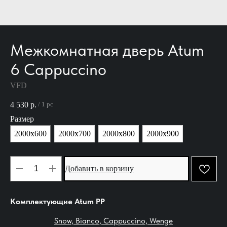
Межкомнатная дверь Atum
6 Cappuccino
VFD
4 530
р.
/
1 pc
Размер
2000х600
2000х700
2000х800
2000х900
Добавить в корзину
Комплектующие Atum PР
Snow, Bianco, Cappuccino, Wenge