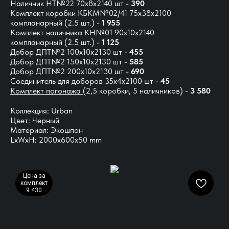
Наличник НТ№22 70х8х2140 шт -
390
Комплект коробки КБКМ№02/41 75х38х2100
компланарный (2.5 шт.) -
1 955
Комплект наличника КН№01 90х10х2140
компланарный (2.5 шт.) -
1 125
Добор ДПТ№2 100х10х2130 шт -
455
Добор ДПТ№2 150х10х2130 шт -
585
Добор ДПТ№2 200х10х2130 шт -
690
Соединитель для доборов 35х4х2100 шт -
45
Комплект погонажа
(2,5 коробки, 5 наличников) -
3 580
Коллекция: Urban
Цвет: Черный
Материал: Экошпон
LxWxH: 2000x600x50 mm
Цена за
комплект
9 430