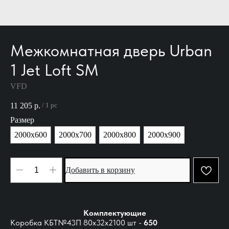
Межкомнатная дверь Urban
1 Jet Loft SM
VFD
11 205
р.
/
1 pc
Размер
2000х600
2000х700
2000х800
2000х900
Добавить в корзину
Комплектующие
Коробка КБТ№43П 80х32х2100 шт -
650