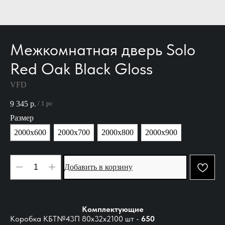
Межкомнатная дверь Solo
Red Oak Black Gloss
VFD
9 345
р.
/
1 pc
Размер
2000х600
2000х700
2000х800
2000х900
Добавить в корзину
Комплектующие
Коробка КБТ№43П 80х32х2100 шт -
650